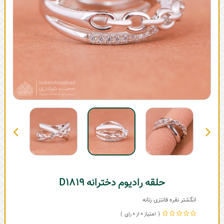
حلقه رادیوم دخترانه D1819
انگشتر نقره فانتزی زنانه
0
0