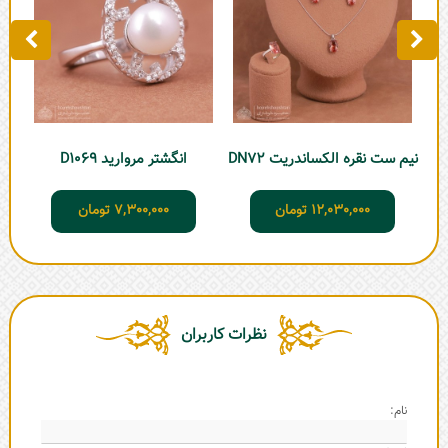
نیم ست نقره الکساندریت DN72
انگشتر مروارید D1069
12,030,000
تومان
7,300,000
تومان
نظرات کاربران
نام: