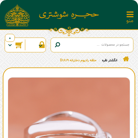
0
انگشتر نقره
حلقه رادیوم دخترانه D1819