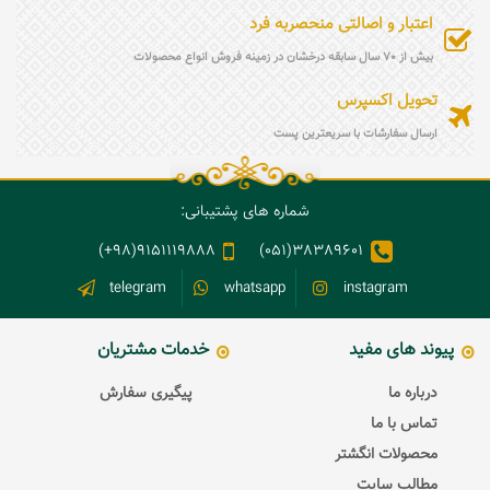
اعتبار و اصالتی منحصربه فرد
بیش از 70 سال سابقه درخشان در زمینه فروش انواع محصولات
تحویل اکسپرس
ارسال سفارشات با سریعترین پست
شماره های پشتیبانی:
9151119888(98+)
38389601(051)
telegram
whatsapp
instagram
پیوند های مفید
خدمات مشتریان
درباره ما
پیگیری سفارش
تماس با ما
محصولات انگشتر
مطالب سایت