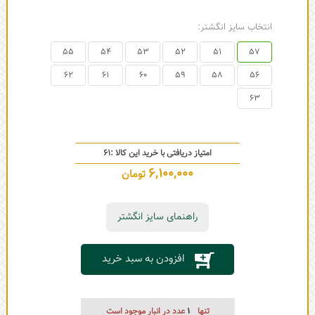
انتخاب سایز انگشتر:
55
54
53
52
51
57
62
61
60
59
58
56
63
امتیاز دریافتی با خرید این کالا :
61
6,100,000
تومان
راهنمای سایز انگشتر
افزودن به سبد خرید
تنها
1
عدد در انبار موجود است