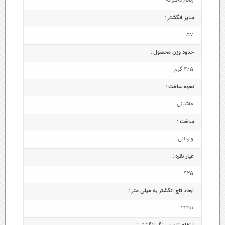
زنانه
,
دخترانه
سایز انگشتر :
57
حدود وزن محصول :
4/5 گرم
نحوه ساخت :
ماشینی
ساخت :
وارداتی
عیار نقره :
925
ابعاد تاج‌ انگشتر به میلی متر :
11*22