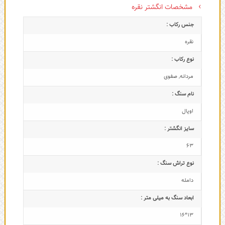
مشخصات انگشتر نقره
جنس رکاب :
نقره
نوع رکاب :
مردانه
,
صفوی
نام سنگ :
اوپال
سایز انگشتر :
63
نوع تراش سنگ :
دامله
ابعاد سنگ به میلی متر :
13*16