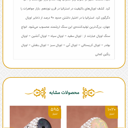
کرد. کشف اوپال‌های باکیفیت در استرالیا در قرن نوزدهم، بازار جواهرات را
دگرگون کرد. استرالیا با در اختیار داشتن حدود ۹۰ درصد از ذخایر اوپال
جهان، بزرگ‌ترین تولیدکننده‌ی این سنگ ارزشمند محسوب می‌شود. انواع
سنگ اوپال عبارتند از : اوپال سفید – اوپال سیاه – اوپال آتشین – اوپال
بولدر – اوپال کریستالی – اوپال آبی – اوپال سبز – اوپال بنفش – اوپال
رنگین کمانی
محصولات مشابه
0
595
1020