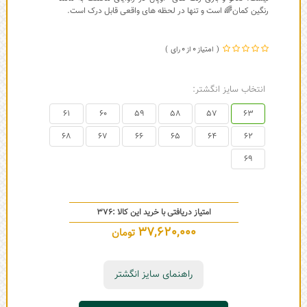
رنگین کمان🌈 است و تنها در لحظه های واقعی قابل درک است.
0
0
انتخاب سایز انگشتر:
61
60
59
58
57
63
68
67
66
65
64
62
69
امتیاز دریافتی با خرید این کالا :
376
37,620,000
تومان
راهنمای سایز انگشتر