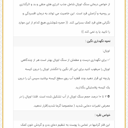
از خواص درمانی سنگ اوپال شامل جذب انرژی های منفی و بد و اثرگذاری
بر روحیه و آرامش فرد است. این خاصیت می تواند به درمان افسردگی و
نگرانی های فرد کمک بسزایی کند. (( حجره شوشتری هیچ کدام از این موارد
را تایید یا رد نمی کند ))
نحوه نگهداری نگین :
اوپال:
✅ برای نگهداری درست و مطمئن از سنگ اوپال بهتر است هر از چندگاهی
اوپال را مرطوب کنید.برای این کار نگین یا انگشتر اوپال را درون کیسه
پارچه ای قرار دهید.چند قطره آب روی سطح کیسه بپاشید.سپس آن را درون
یک کیسه پلاستیکی بگذارید.
⛔ 2 تا 10 درصد حجم سنگ اوپال از آب تشکیل شده است. فلذا اوپال را در
معرض تغیرات دمایی شدید ( مخصوصا گرما شدید)قرار ندهید.
خواص نقره :
این فلز گرانبها در تماس با پوست به تنظیم دمای بدن و گردش خون کمک