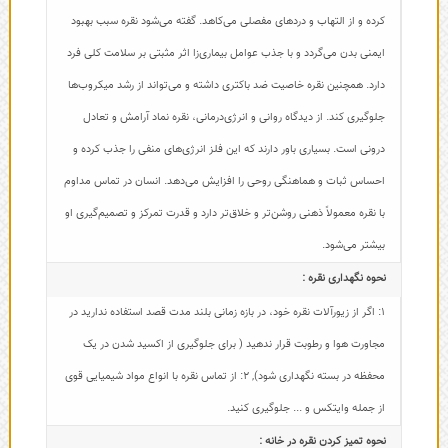
کرده و از التهاب و دردهای مفصلی می‌کاهد. گفته می‌شود نقره سبب بهبود
ایمنی بدن می‌گردد و با جذب عوامل بیماری‌زا اثر مثبتی بر سلامت کلی فرد
دارد. همچنین نقره خاصیت ضد باکتری داشته و می‌تواند از رشد میکروب‌ها
جلوگیری کند. از دیدگاه روانی و انرژی‌درمانی، نقره نماد آرامش و تعادل
درونی است. بسیاری باور دارند که این فلز انرژی‌های منفی را جذب کرده و
احساس ثبات و هماهنگی روحی را افزایش می‌دهد. انسان در تماس مداوم
با نقره معمولاً ذهنی روشن‌تر و خلاق‌تر دارد و قدرت تمرکز و تصمیم‌گیری او
بیشتر می‌شود.
نحوه نگهداری نقره :
1: اگر از زیورآلات نقره خود، در بازه زمانی بلند مدت قصد استفاده ندارید در
مجاورت هوا و رطوبت قرار ندهید ( برای جلوگیری از اکسید شدن در یک
محفظه در بسته نگهداری شود)
,
2: از تماس نقره با انواع مواد شیمیایی قوی
از جمله وایتکس و ... جلوگیری کنید.
نحوه تمیز کردن نقره در خانه :