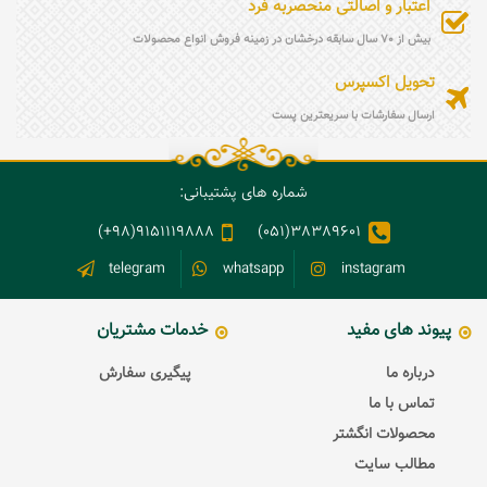
اعتبار و اصالتی منحصربه فرد
بیش از 70 سال سابقه درخشان در زمینه فروش انواع محصولات
تحویل اکسپرس
ارسال سفارشات با سریعترین پست
شماره های پشتیبانی:
9151119888(98+)
38389601(051)
telegram
whatsapp
instagram
پیوند های مفید
خدمات مشتریان
درباره ما
پیگیری سفارش
تماس با ما
محصولات انگشتر
مطالب سایت