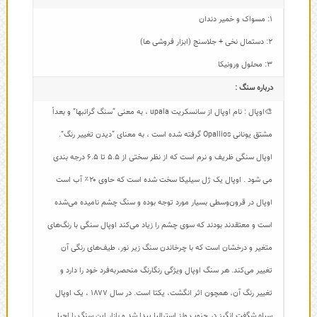
1: مسواک و خمیر دندان
2: دستمال نخی + جلاسنج (ابزار فروشی ها)
3: محلول ورونیکا
درباره سنگ :
🎨اوپال : نام اوپال از سانسکریت upala ، به معنی “سنگ گرانبها” و بعداً
مشتق یونانی Opallios گرفته شده است ، به معنای “دیدن تغییر رنگ”.
اوپال سنگی ظریف و نرم است که از نظر سختی از ۵.۵ تا ۶.۵ درجه بندی
می شود . اوپال یک ژل سیلیکا سخت شده است که حاوی ۲۰٪ آب است
اوپال در قرون‌وسطی بسیار مورد توجه بوده و سنگ چشم نامیده می‌شده
است و معتقدند بودند که سوی چشم را زیاد می‌کند اوپال سنگی با رنگ‌های
متغیر و درخشان است که با چرخاندن سنگ زیر نور، طیف‌های رنگی آن‌
تغییر می‌کند. هر سنگ اوپال ویژگی رنگارنگ منحصربه‌فرد خود را دارد و
تغییر رنگ آن، همچون اثر انگشت، یکتا است. در سال ۱۸۷۷ ، یک اوپال
سیاه شگفت انگیز در جنوب ولز استرالیا پیدا شد و بازار این سنگ را احیا