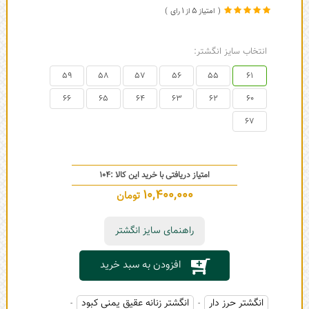
1
5
انتخاب سایز انگشتر:
59
58
57
56
55
61
66
65
64
63
62
60
67
امتیاز دریافتی با خرید این کالا :
104
10,400,000
تومان
راهنمای سایز انگشتر
افزودن به سبد خرید
انگشتر حرز دار
انگشتر زنانه عقیق یمنی کبود
-
-