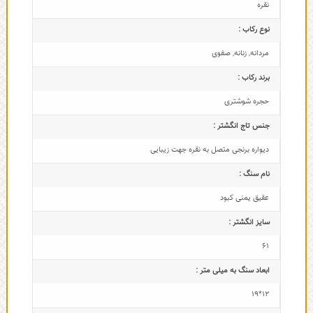
نقره
نوع رکاب :
مردانه
,
زنانه
,
صفوی
برند رکاب :
حجره شوشتری
جنس تاج انگشتر :
دیواره برنجی متصل به نقره جهت زیبایی
نام سنگ :
عقیق یمنی کبود
سایز انگشتر :
61
ابعاد سنگ به میلی متر :
12*19