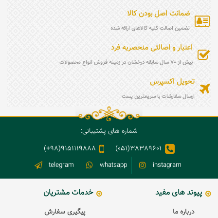
ضمانت اصل بودن کالا
تضمین اصالت کلیه کالاهای ارائه شده
اعتبار و اصالتی منحصربه فرد
بیش از 70 سال سابقه درخشان در زمینه فروش انواع محصولات
تحویل اکسپرس
ارسال سفارشات با سریعترین پست
شماره های پشتیبانی:
9151119888(98+)
38389601(051)
telegram
whatsapp
instagram
پیوند های مفید
خدمات مشتریان
درباره ما
پیگیری سفارش