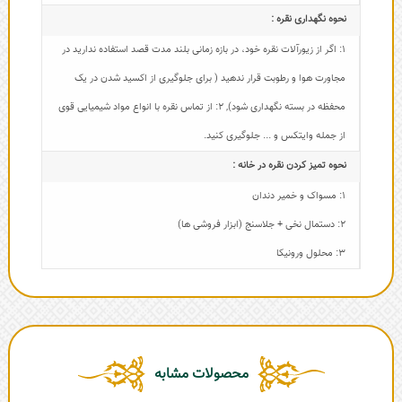
نحوه نگهداری نقره :
1: اگر از زیورآلات نقره خود، در بازه زمانی بلند مدت قصد استفاده ندارید در
مجاورت هوا و رطوبت قرار ندهید ( برای جلوگیری از اکسید شدن در یک
محفظه در بسته نگهداری شود)
,
2: از تماس نقره با انواع مواد شیمیایی قوی
از جمله وایتکس و ... جلوگیری کنید.
نحوه تمیز کردن نقره در خانه :
1: مسواک و خمیر دندان
2: دستمال نخی + جلاسنج (ابزار فروشی ها)
3: محلول ورونیکا
محصولات مشابه