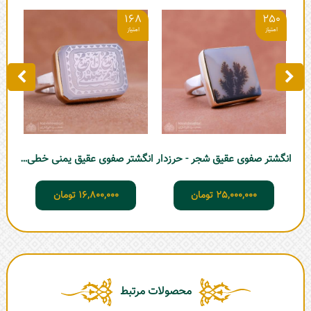
8
168
250
انگشتر صفوی عقیق شجر - حرزدار
انگشتر صفوی عقیق یمنی خطی کبود - حرزدار
25,000,000
تومان
16,800,000
تومان
محصولات مرتبط