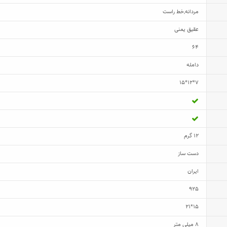
مردانه
,
خط راست
عقیق یمنی
64
دامله
7*12*15
12 گرم
دست ساز
ایران
925
15*21
8 میلی متر