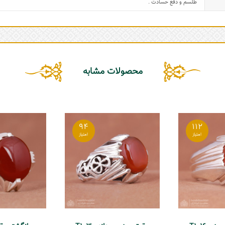
طلسم و دفع حسادت .
محصولات مشابه
94
112