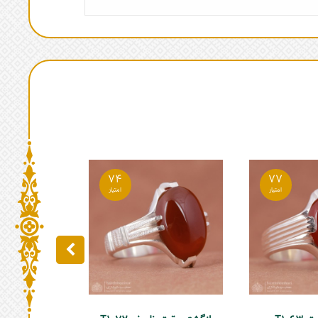
74
77