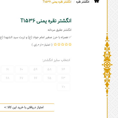
انگشتر نقره
انگشتر نقره یمنی T1536
انگشتر نقره یمنی T1536
انگشتر عقیق مردانه
✅ همراه با حرز صغیر امام جواد (ع) و تربت سید الشهدا (ع)
0
0
انتخاب سایز انگشتر:
61
60
59
58
64
68
67
66
65
63
70
امتیاز دریافتی با خرید این کالا :
0