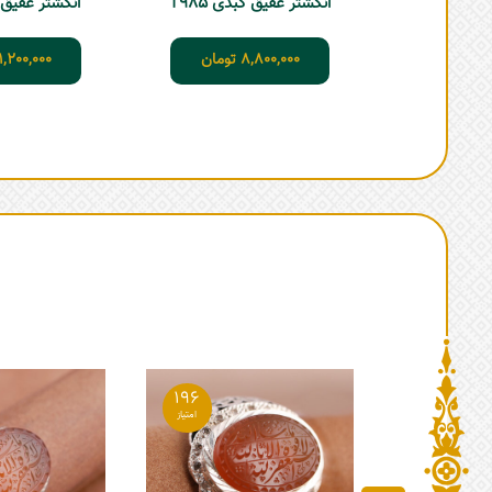
انگشتر عقیق کبدی T985
انگشتر عقیق یمن
8,800,000
تومان
1,200,000
196