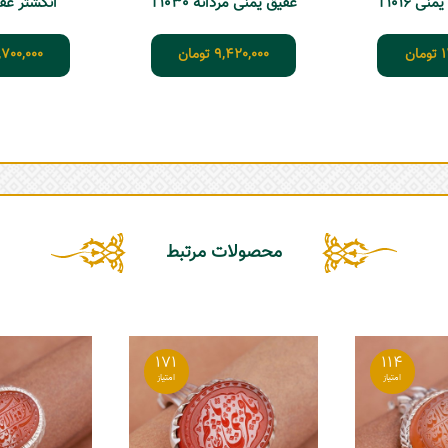
ی T1016
عقیق یمنی مردانه T1030
انگشتر عقیق 3
1
تومان
9,420,000
تومان
,700,000
محصولات مرتبط
171
114