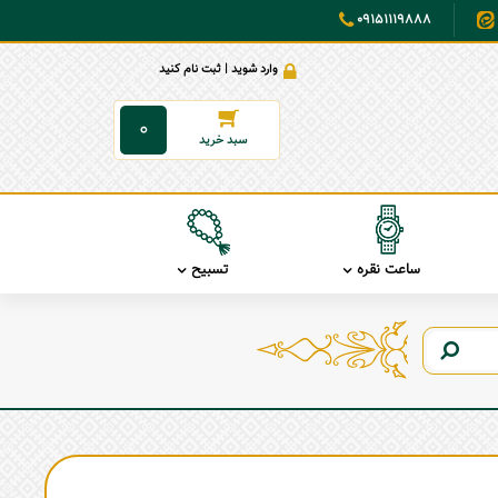
09151119888
وارد شوید | ثبت نام کنید
0
ساعت نقره
تسبیح