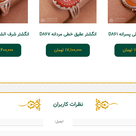
سرانه D861
انگشتر عقیق خطی مردانه D867
انگشتر شرف الشم
1
تومان
17,100,000
تومان
,400,000
نظرات کاربران
ایمیل: