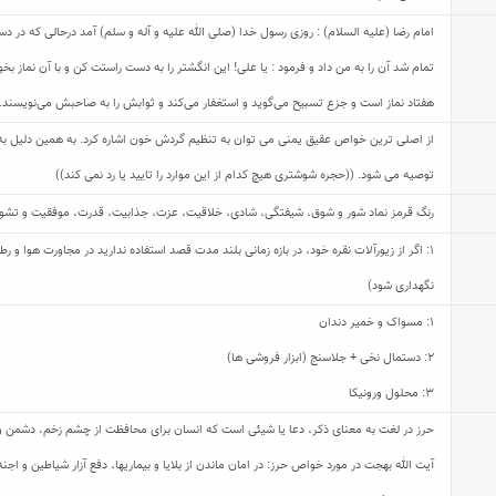
امام رضا (علیه السلام) : روزی رسول خدا (صلی الله علیه و آله و سلم) آمد درحالی که در دس
تمام شد آن را به من داد و فرمود : یا علی! این انگشتر را به دست راستت کن و با آن نماز بخو
هفتاد نماز است و جزع تسبیح می‌گوید و استغفار می‌کند و ثوابش را به صاحبش می‌نویسند.
از اصلی ترین خواص عقیق یمنی می توان به تنظیم گردش خون اشاره کرد. به همین دلیل به بس
توصیه می شود. ((حجره شوشتری هیچ کدام از این موارد را تایید یا رد نمی کند))
رنگ قرمز نماد شور و شوق، شیفتگی، شادی، خلاقیت، عزت، جذابیت، قدرت، موفقیت و تشو
1: اگر از زیورآلات نقره خود، در بازه زمانی بلند مدت قصد استفاده ندارید در مجاورت هوا و
نگهداری شود)
1: مسواک و خمیر دندان
2: دستمال نخی + جلاسنج (ابزار فروشی ها)
3: محلول ورونیکا
حرز در لغت به معنای ذکر، دعا یا شیئی است که انسان برای محافظت از چشم زخم، دشمن و ی
آیت الله بهجت در مورد خواص حرز: در امان ماندن از بلایا و بیماریها، دفع آزار شیاطین و 