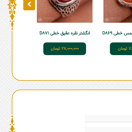
س خطی D869
انگشتر نقره عقیق خطی D871
11
تومان
28,000,000
تومان