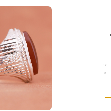
62
69