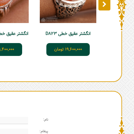
انگشتر عقیق خطی D823
انگشتر عقیق خطی پ
19,600,000
تومان
1,400,000
نام:
پیغام: