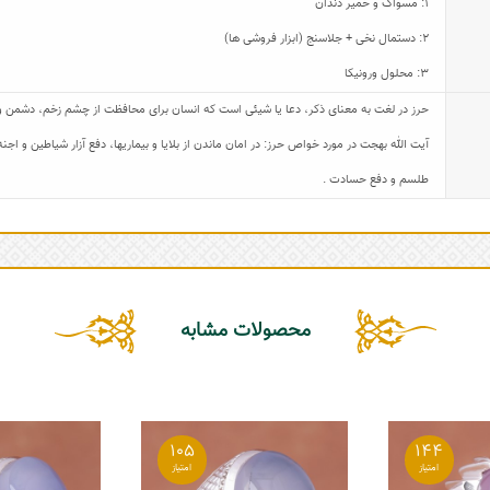
1: مسواک و خمیر دندان
2: دستمال نخی + جلاسنج (ابزار فروشی ها)
3: محلول ورونیکا
حرز در لغت به معنای ذکر، دعا یا شیئی است که انسان برای محافظت از چشم زخم، دشمن و ی
آیت الله بهجت در مورد خواص حرز: در امان ماندن از بلایا و بیماریها، دفع آزار شیاطین و 
طلسم و دفع حسادت .
محصولات مشابه
105
144