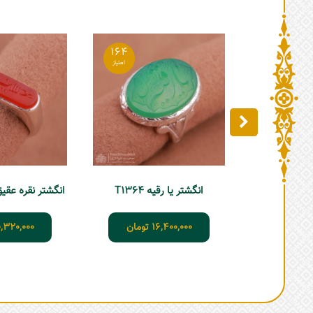
164
انگشتر یا رقیه T1364
انگشتر نقره عقیق خ
16,400,000
تومان
0,320,000