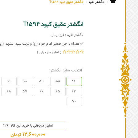
انگشتر نقره
انگشتر عقیق کبود T1594
انگشتر عقیق کبود T1594
انگشتر نقره عقیق یمنی
✅ همراه با حرز صغیر امام جواد (ع) و تربت سید الشهدا (ع)
0
0
انتخاب سایز انگشتر:
61
60
59
58
64
68
67
66
65
63
70
امتیاز دریافتی با خرید این کالا :
126
12,600,000
تومان