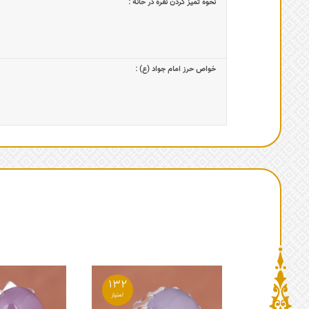
نحوه تمیز کردن نقره در خانه :
خواص حرز امام جواد (ع) :
132