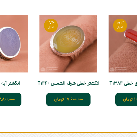
176
103
طی T1384
انگشتر خطی شرف الشمس T1440
انگشتر آیه رزق 
1
تومان
17,600,000
تومان
,800,000