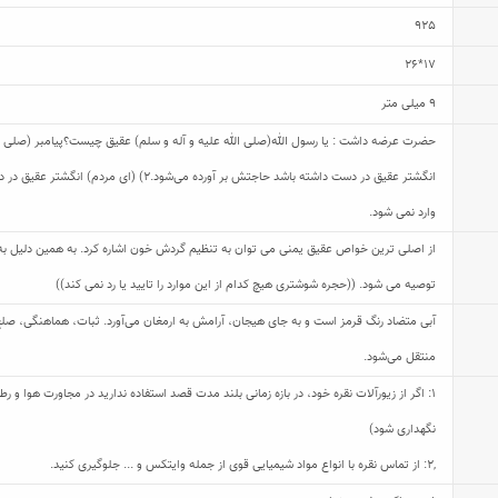
925
17*26
9 میلی متر
انگشتر عقیق در دست داشته باشد حاجتش بر آورده
وارد نمی شود.
از اصلی ترین خواص عقیق یمنی می توان به تنظیم گردش خون اشاره کرد. به همین دلیل به بس
توصیه می شود. ((حجره شوشتری هیچ کدام از این موارد را تایید یا رد نمی کند))
آبی متضاد رنگ قرمز است و به جای هیجان، آرامش به ارمغان می‌آورد. ثبات، هماهنگی، ص
منتقل می‌‌شود.
1: اگر از زیورآلات نقره خود، در بازه زمانی بلند مدت قصد استفاده ندارید در مجاورت هوا و
نگهداری شود)
,
2: از تماس نقره با انواع مواد شیمیایی قوی از جمله وایتکس و ... جلوگیری کنید.