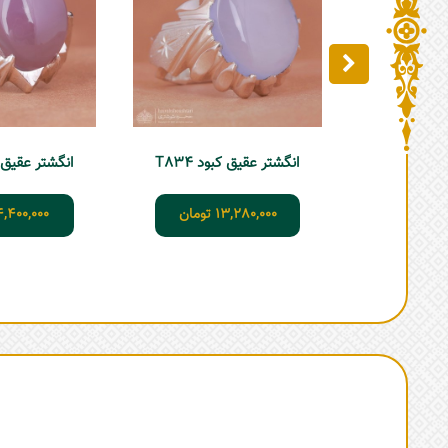
انگشتر عقیق کبود T834
انگشتر عقیق یمن
13,280,000
تومان
4,400,000