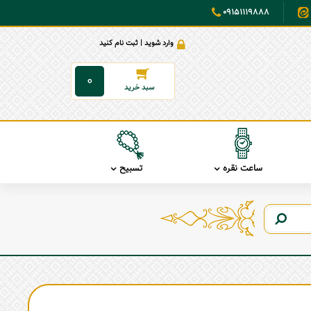
09151119888
وارد شوید | ثبت نام کنید
0
ساعت نقره
تسبیح