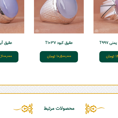
ی T997
عقیق کبود T1037
عقیق آبی 89
1
تومان
10,500,000
تومان
,600,000
محصولات مرتبط