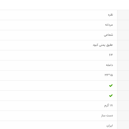
نقره
مردانه
شعاعی
عقیق یمنی کبود
64
دامله
15*24
18 گرم
دست ساز
ایران