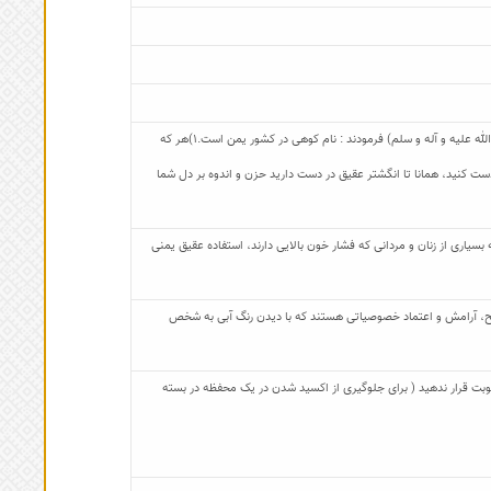
حضرت عرضه داشت : یا رسول الله(صلی الله علیه و آله و سلم) عقیق چیست؟پیامبر (صلی الله علیه و آله و سلم) فرمودند : نام کوهی در کشور یمن است.1)هر که
 می‌شود.2) (ای مردم) انگشتر عقیق در دست کنید، همانا تا انگشتر عقیق در دست دارید حزن و اندوه بر دل شما
یاری از زنان و مردانی که فشار خون بالایی دارند، استفاده عقیق یمنی
لح، آرامش و اعتماد خصوصیاتی هستند که با دیدن رنگ آبی به شخص
 رطوبت قرار ندهید ( برای جلوگیری از اکسید شدن در یک محفظه در بسته