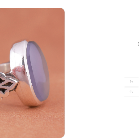
60
67