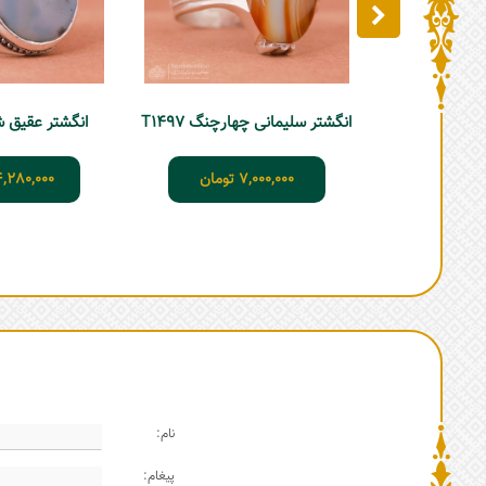
انگشتر سلیمانی چهارچنگ T1497
انگشتر عقیق شجر
7,000,000
تومان
4,280,000
نام:
پیغام: