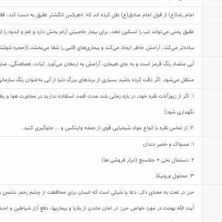
امام رضا(ع) از قول امام صادق(ع) نقل کرده اند که: «هرکس انگشتر عقیق به دست کند، فقی
عقیق یمنی می‌تواند تب را تسکین دهد، برای بیمار خاصیتی آرام بخش دارد و غم و اندوه را ا
ساده‌تر می‌کند، آرامش خاطر ایجاد می‌کند و بیماری‌های قلبی را شفا می‌بخشد.((حجره شوشتری 
آبی متضاد رنگ قرمز است و به جای هیجان، آرامش به ارمغان می‌آورد. ثبات، هماهنگی، ص
منتقل می‌‌شود. اگر دقت کرده باشید بسیاری از برندهای بزرگ دنیا از آبی به‌عنوان رنگ سازمانی
1: اگر از زیورآلات نقره خود، در بازه زمانی بلند مدت قصد استفاده ندارید در مجاورت هوا و
نگهداری شود)
,
2: از تماس نقره با انواع مواد شیمیایی قوی از جمله وایتکس و ... جلوگیری کنید.
1: مسواک و خمیر دندان
2: دستمال نخی + جلاسنج (ابزار فروشی ها)
3: محلول ورونیکا
حرز در لغت به معنای ذکر، دعا یا شیئی است که انسان برای محافظت از چشم زخم، دشمن و ی
آیت الله بهجت در مورد خواص حرز: در امان ماندن از بلایا و بیماریها، دفع آزار شیاطین و 