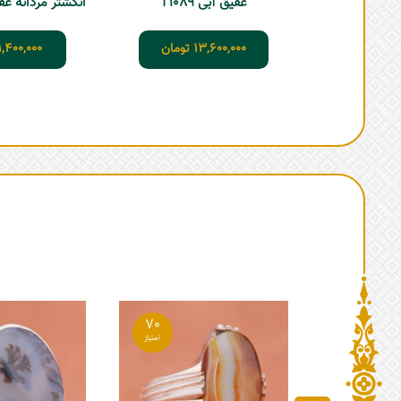
عقیق آبی T1089
انگشتر مردانه عقیق 
13,600,000
تومان
1,400,000
70