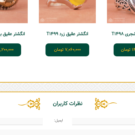
ی T1498
انگشتر عقیق زرد T1499
انگشتر عقیق بابا ق
1
تومان
7,060,000
تومان
,200,000
نظرات کاربران
ایمیل: