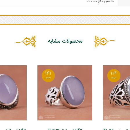
طلسم و دفع حسادت .
محصولات مشابه
141
114