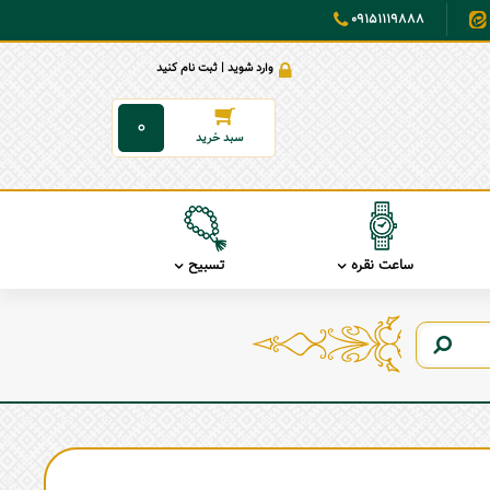
09151119888
وارد شوید | ثبت نام کنید
0
ساعت نقره
تسبیح