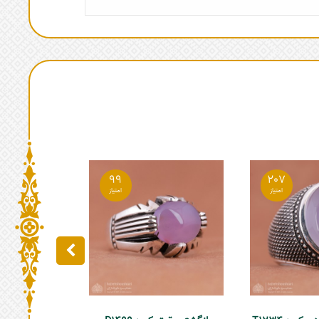
99
207