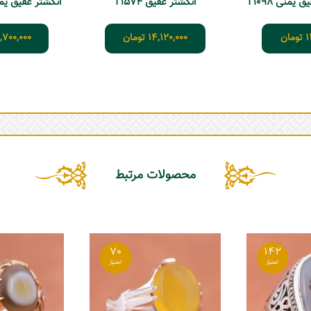
یمنی T1098
انگشتر عقیق T1574
انگشتر عقیق یمنی ک
1
تومان
14,120,000
تومان
,700,000
محصولات مرتبط
70
142