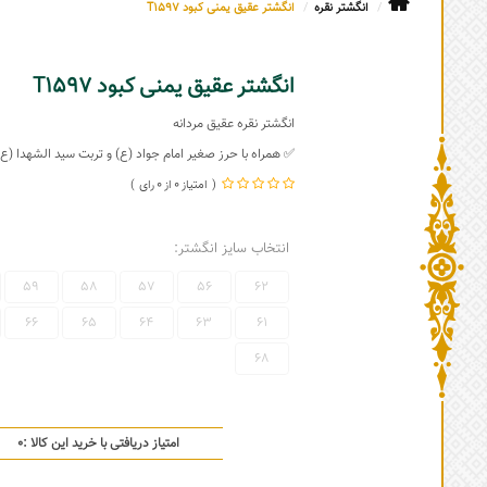
انگشتر نقره
انگشتر عقیق یمنی کبود T1597
انگشتر عقیق یمنی کبود T1597
انگشتر نقره عقیق مردانه
✅ همراه با حرز صغیر امام جواد (ع) و تربت سید الشهدا (ع)
0
0
انتخاب سایز انگشتر:
59
58
57
56
62
66
65
64
63
61
68
امتیاز دریافتی با خرید این کالا :
0