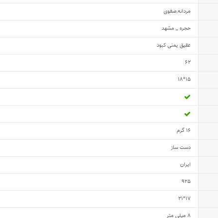
مردانه
,
صفوی
حجره _ مشهد
عقیق یمنی کبود
62
15*18
16 گرم
دست ساز
ایران
925
17*21
8 میلی متر