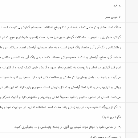
18*18
7 میلی متر
سنگ نماد عشق و ثروت _ کمک به هضم غذا و رفع اختلالات سیستم گوارش _ تقویت اعصاب _ 
گواتر، خونریزی ، نقرس ، مشکلات گردش خون نیز مفید است.((حجره شوشتری هیچ کدام از این 
روانشناسی رنگ آبی آبی متضاد رنگ قرمز است و به جای هیجان، آرامش ایجاد می‌کند. در روا
هماهنگی، صلح، آرامش و اعتماد خصوصیاتی هستند که با دیدن رنگ آبی به شخص منتقل می
این فلز گرانبها در تماس با پوست به تنظیم دمای بدن و گردش خون کمک کرده و از التهاب و
می‌گردد و با جذب عوامل بیماری‌زا اثر مثبتی بر سلامت کلی فرد دارد. همچنین نقره خاصیت ض
روانی و انرژی‌درمانی، نقره نماد آرامش و تعادل درونی است. بسیاری باور دارند که این فلز
می‌دهد. انسان در تماس مداوم با نقره معمولاً ذهنی روشن‌تر و خلاق‌تر دارد و قدرت تمرکز و
1: اگر از زیورآلات نقره خود، در بازه زمانی بلند مدت قصد استفاده ندارید در مجاورت هوا و
نگهداری شود)
,
2: از تماس نقره با انواع مواد شیمیایی قوی از جمله وایتکس و ... جلوگیری کنید.
1: مسواک و خمیر دندان