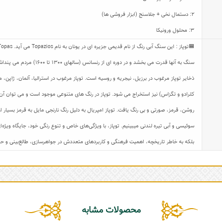
2: دستمال نخی + جلاسنج (ابزار فروشی ها)
3: محلول ورونیکا
سنگ به آنها قدرت می بخشد و د
ذخایر توپاز مرغوب در برزیل، نیجریه و روسیه است. توپاز مرغوب در استرالیا، آلمان، ژاپن، مک
کلرادو و تگزاس) نیز استخراج می شود. توپاز در رنگ های متنوعی موجود است و می توان آن را 
روشن، قرمز، صورتی و بی رنگ یافت. توپاز امپریال به دلیل رنگ نارنجی مایل به قرمز بسیار ا
سوئیسی و آبی تیره لندنی میبینیم. توپاز، با ویژگی‌های خاص و تنوع رنگی خود، جایگاه ویژه‌ا
بلکه به خاطر تاریخچه، اهمیت فرهنگی و کاربردهای متعددش در جواهرسازی، طالع‌بینی و حتی
محصولات مشابه