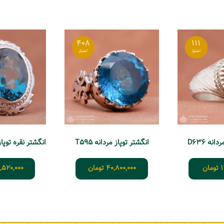
408
111
نه D636
انگشتر توپاز مردانه T595
انگشتر نقره توپاز 
1
تومان
40,800,000
تومان
,520,000