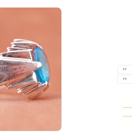
62
69