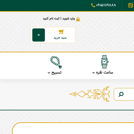
09151119888
وارد شوید | ثبت نام کنید
0
ساعت نقره
تسبیح