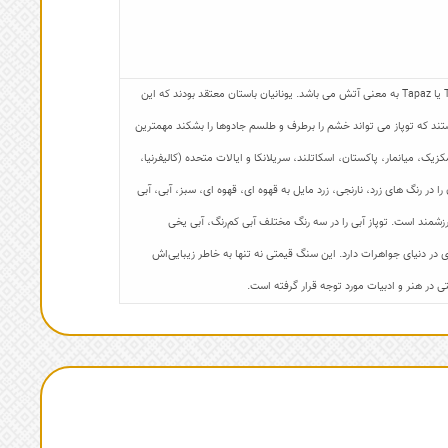
🟦توپاز : این سنگ آبی رنگ از نام قدیمی جزیره ای در یونان به نام Topazios می آید. Topas یا Tapaz به معنی آتش می باشد. یونانیان باستان معتقد بودند که این
ر دوره ای از رنسانس (سالهای 1300 تا 1600) مردم می پنداشتند که توپاز می تواند خشم را برطرف و طلسم جادوها را بشکند مهمترین
زیک، میانمار، پاکستان، اسکاتلند، سریلانکا و ایالات متحده (کالیفرنیا،
در رنگ های زرد، نارنجی، زرد مایل به قهوه ای، قهوه ای، سبز، آبی، آبی
رزشمند است. توپاز آبی را در سه رنگ مختلف آبی کم‌رنگ، آبی یخی
ی در دنیای جواهرات دارد. این سنگ قیمتی نه تنها به خاطر زیبایی‌اش
 در هنر و ادبیات مورد توجه قرار گرفته است.