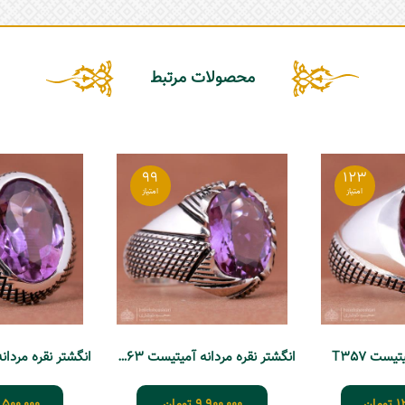
محصولات مرتبط
99
123
یست T357
انگشتر نقره مردانه آمیتیست T363
1
تومان
9,900,000
تومان
,500,000