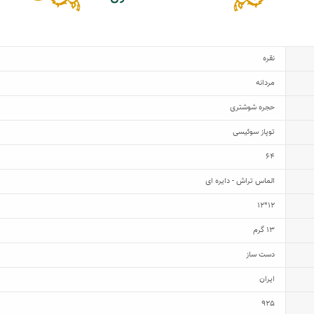
نقره
مردانه
حجره شوشتری
توپاز سوئیسی
64
الماس تراش - دایره ای
12*12
13 گرم
دست ساز
ایران
925