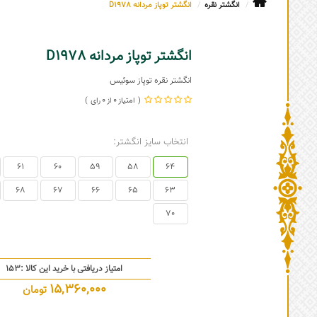
انگشتر نقره
انگشتر توپاز مردانه D1978
انگشتر توپاز مردانه D1978
انگشتر نقره توپاز سوئیس
0
0
انتخاب سایز انگشتر:
61
60
59
58
64
68
67
66
65
63
70
امتیاز دریافتی با خرید این کالا :
153
15,360,000
تومان