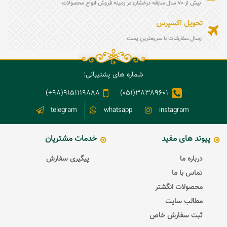
بیش از 70 سال سابقه درخشان در زمینه فروش انواع محصولات
تحویل اکسپرس
ارسال سفارشات با سریعترین پست
شماره های پشتیبانی:
9151119888(98+)
38389601(051)
telegram
whatsapp
instagram
پیوند های مفید
خدمات مشتریان
درباره ما
پیگیری سفارش
تماس با ما
محصولات انگشتر
مطالب سایت
ثبت سفارش خاص