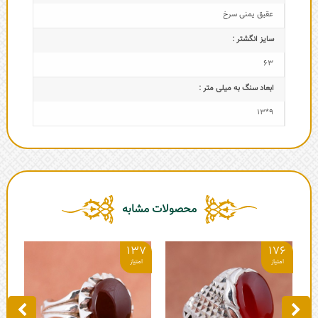
عقیق یمنی سرخ
سایز انگشتر :
63
ابعاد سنگ به میلی متر :
9*13
محصولات مشابه
4
137
176