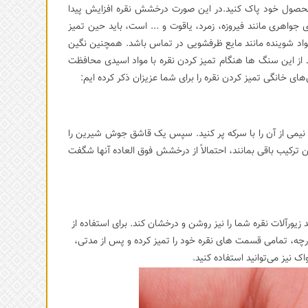
ا از محصول خود پاک کنید.در این صورت درخشش نقره افزایش پیدا
ی جواهری مانند فیروزه، زمرد، یاقوت و ... است، باید حین تمیز
 و مواد شوینده مانند مایع ظرفشویی در تماس باشد. همچنین نگین
د از این سنگ ها هنگام تمیز کردن نقره با مواد اسیدی محافظت
های خانگی تمیز کردن نقره را برای شما عزیزان ذکر کرده ایم:
 نیمی از آن را با سرکه پر کنید. سپس یک قاشق جوش شیرین را
ید و زیورآلات نقره خود را درون این محلول قرار دهید. حال اگر نقره جات شما به مدت 30 دقیقه درون این ترکیب باقی بمانند، احتمالاً از درخشش فوق العاده آنها شگفت
ورآلات نقره شما را نیز روشن و درخشان کند. برای استفاده از
ارچه، تمامی قسمت های نقره خود را تمیز کرده و پس از مدتی،
ک نیز می‌توانید استفاده کنید.