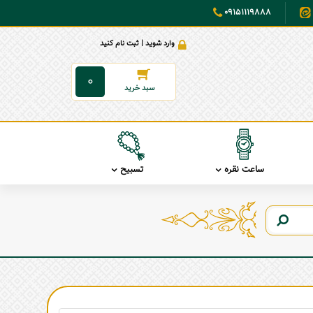
09151119888
وارد شوید | ثبت نام کنید
0
ساعت نقره
تسبیح