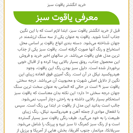
خرید انگشتر یاقوت سبز
معرفی یاقوت سبز
قبل از خرید انگشتر یاقوت سبز، ابتدا لازم است که با این نگین
جذاب آشنا شوید. یاقوت به عنوان یکی از سه سنگ ارزشمند در
جهان شناخته می‌شود. دسته بندی انواع یاقوت بر اساس محل
استخراج و رنگ آنها صورت گرفته است. یاقوت سبز یکی از جذاب
ترین مدل های یاقوت می‌باشد. در سالهای اخیر خرید و فروش
این محصول جذاب، رونق بسیار بالایی پیدا کرده و از اقبال خوبی
برخوردار شده است. دلیل سبز بودن رنگ این یاقوت، وجود
هیدروکسید نیکل در آن است. رنگ آمیزی فوق العاده زیبای این
نگین از دلایل اصلی شهرت و محبوبیت آن می‌باشد. درجه سختی
یاقوت سبز 9 است در حالی که الماس به عنوان سخت ترین سنگ
جهان درجه سختی 10 دارد؛ این نکته بدان معناست که یاقوت سبز
استحکام بسیار بالایی داشته و به راحتی دچار آسیب نمی‌شود.
جالب است بدانید این مدل از یاقوت در ابتدا بی رنگ است. سپس
با انفعال موادی از جمله آهن و هیدروکسید نیکل، رنگ زیبای
طبیعت را به خود می‌گیرد. طیف رنگی یاقوت سبز بسیار گسترده
است و از رنگ سبز کمرنگ تا سبز تیره و پررنگ را شامل می‌شود.
سریلانکا، میانمار، جنوب آفریقا، بخش هایی از آمریکا و برزیل از