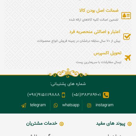
جایگزین ایمان و عمل محسوب نمی‌شوند.
ضمانت اصل بودن کالا
تضمین اصالت کلیه کالاهای ارائه شده
اعتبار و اصالتی منحصربه فرد
بیش از 70 سال سابقه درخشان در زمینه فروش انواع محصولات
تحویل اکسپرس
ارسال سفارشات با سریعترین پست
شماره های پشتیبانی:
9151119888(98+)
38389601(051)
telegram
whatsapp
instagram
پیوند های مفید
خدمات مشتریان