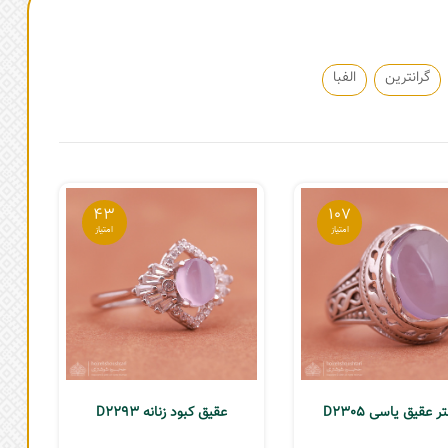
گرانترین
الفبا
43
107
ر عقیق یاسی D2305
عقیق کبود زنانه D2293