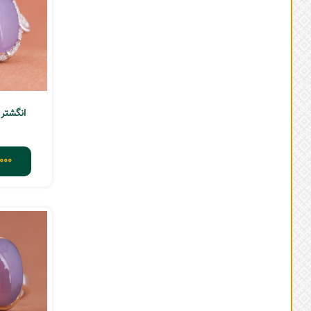
انگشتر
000