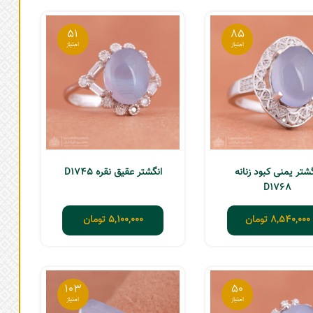
51
85
گشتر یمنی کبود زنانه
انگشتر عقیق نقره D1745
D1768
8,540,000
تومان
5,100,000
تومان
103
50