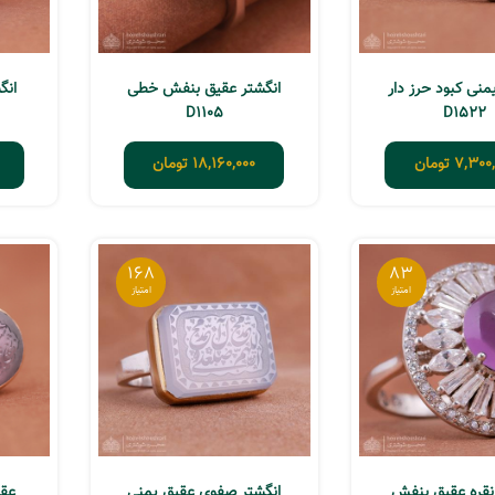
منی کبود حرز دار
انگشتر عقیق بنفش خطی
انگش
D1105
D1522
7,300,
تومان
18,160,000
تومان
168
83
نقره عقیق بنفش
انگشتر صفوی عقیق یمنی
عقی