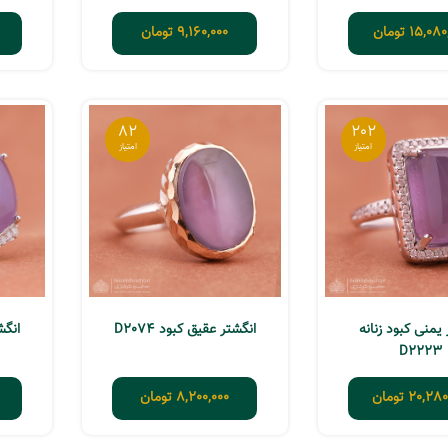
15,080
تومان
9,160,000
تومان
82
202
یمنی کبود زنانه
انگشتر عقیق کبود D2074
انگشت
D2223
20,280
تومان
8,200,000
تومان