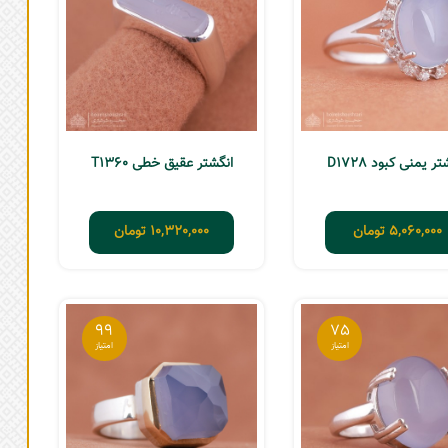
ر یمنی کبود D1728
انگشتر عقیق خطی T1360
5,060,000
تومان
10,320,000
تومان
99
75