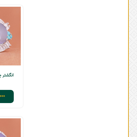
انگشتر چند
000