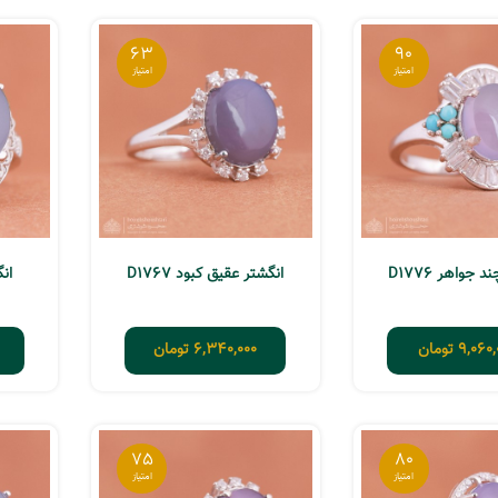
63
90
 جواهر D1776
انگشتر عقیق کبود D1767
ان
9,060,
تومان
6,340,000
تومان
75
80