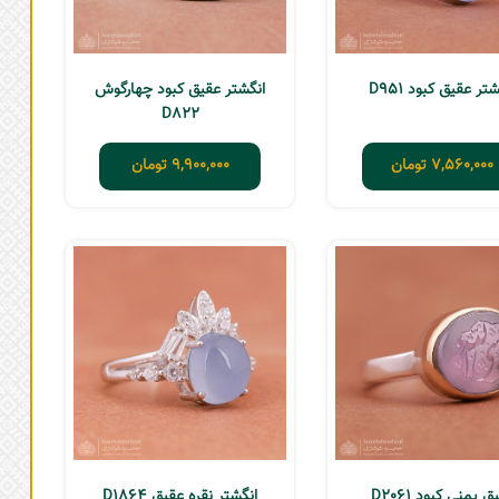
تر عقیق کبود D951
انگشتر عقیق کبود چهارگوش
D822
7,560,000
تومان
9,900,000
تومان
ق یمنی کبود D2061
انگشتر نقره عقیق D1864