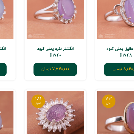
 عقیق یمنی کبود
انگشتر نقره یمنی کبود
انگشت
D1740
D1748
8,020,
تومان
7,540,000
تومان
181
73