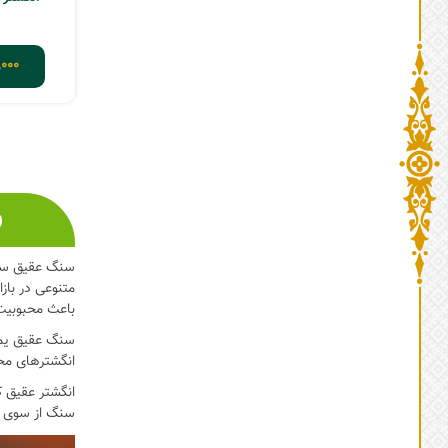
000
س
2
1
سنگ عقیق سال‌
متنوعی در باز
باعث محبوبیت 
سنگ عقیق یمنی
انگشترهای محب
انگشتر عقیق ک
سنگ از سوی ائ