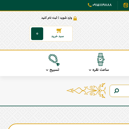
09151119888
وارد شوید | ثبت نام کنید
0
ساعت نقره
تسبیح