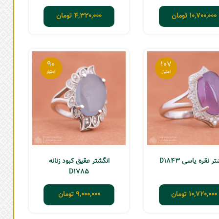
10,700,000
تومان
4,320,000
تومان
90
107
ر نقره یاسی D1843
انگشتر عقیق کبود زنانه
D1785
10,720,000
تومان
9,000,000
تومان