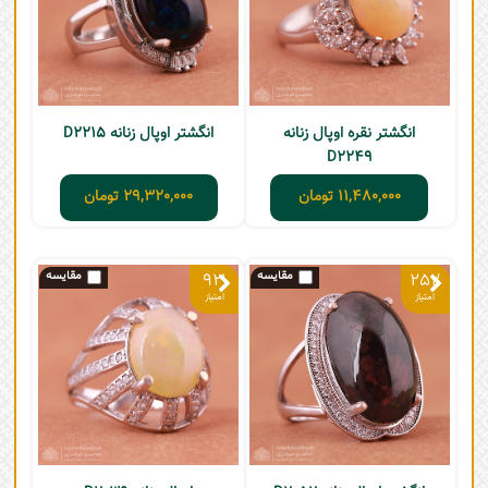
انگشتر نقره اوپال زنانه
انگشتر اوپال زنانه D2215
D2249
11,480,000
تومان
29,320,000
تومان
93
252