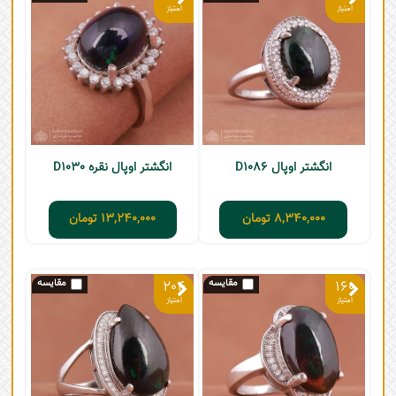
انگشتر اوپال D1086
انگشتر اوپال نقره D1030
8,340,000
تومان
13,240,000
تومان
204
160