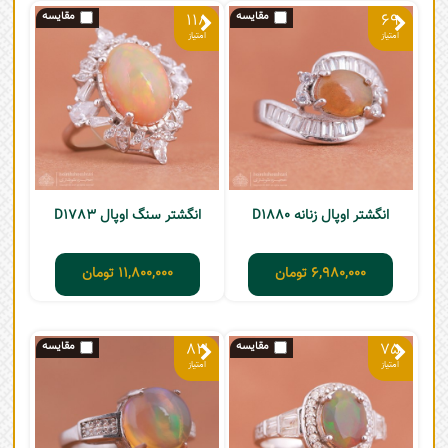
118
69
انگشتر اوپال زنانه D1880
انگشتر سنگ اوپال D1783
6,980,000
تومان
11,800,000
تومان
83
75