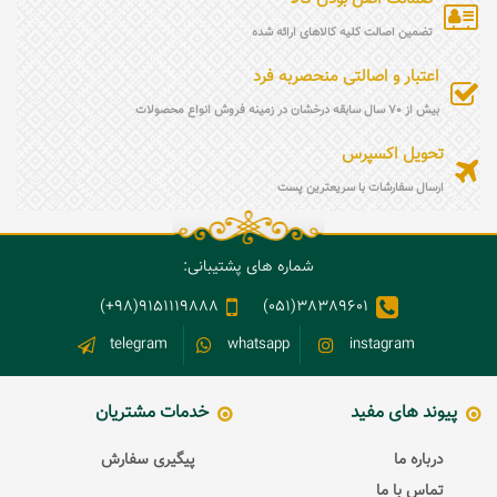
تضمین اصالت کلیه کالاهای ارائه شده
اعتبار و اصالتی منحصربه فرد
بیش از 70 سال سابقه درخشان در زمینه فروش انواع محصولات
تحویل اکسپرس
ارسال سفارشات با سریعترین پست
شماره های پشتیبانی:
9151119888(98+)
38389601(051)
telegram
whatsapp
instagram
پیوند های مفید
خدمات مشتریان
درباره ما
پیگیری سفارش
تماس با ما